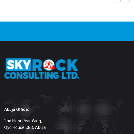
Abuja Office:
2nd Floor Rear Wing,
Oyo House CBD, Abuja.