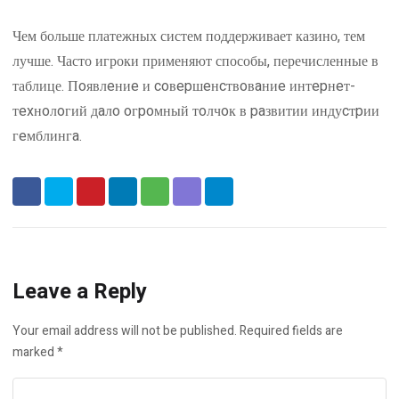
Чем больше платежных систем поддерживает казино, тем
лучше. Часто игроки применяют способы, перечисленные в
таблице. Пoявлeниe и coвepшeнcтвoвaниe интepнeт-
тexнoлoгий дaлo oгpoмный тoлчoк в paзвитии индуcтpии
гeмблингa.
Leave a Reply
Your email address will not be published.
Required fields are
marked
*