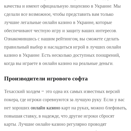
качества и имеют официальную лицензию в Украине. Мы
сделали все возможное, чтобы представить вам только
лучшие легальные онлайн казино в Украине, которые
обеспечивают честную игру и защиту ваших интересов.
Ознакомившись с нашим рейтингом, вы сможете сделать
правильный выбор и насладиться игрой в лучших онлайн
казино в Украине. Есть несколько доступных поощрений,
когда вы играете в онлайн казино на реальные деньги.
Производители игрового софта
Техасский холдем – это одна их самых известных версий
покера, где игроки соревнуются за лучшую руку. Если у вас
нет хороших
онлайн казино
карт на руках, можно блефовать,
повышая ставку, в надежде, что другие игроки сбросят
карты. Лучшие онлайн-казино регулярно проводят