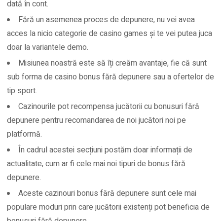
dată în cont.
Fără un asemenea proces de depunere, nu vei avea
acces la nicio categorie de casino games și te vei putea juca
doar la variantele demo.
Misiunea noastră este să îți creăm avantaje, fie că sunt
sub forma de casino bonus fără depunere sau a ofertelor de
tip sport.
Cazinourile pot recompensa jucătorii cu bonusuri fără
depunere pentru recomandarea de noi jucători noi pe
platformă.
În cadrul acestei secțiuni postăm doar informații de
actualitate, cum ar fi cele mai noi tipuri de bonus fără
depunere.
Aceste cazinouri bonus fără depunere sunt cele mai
populare moduri prin care jucătorii existenți pot beneficia de