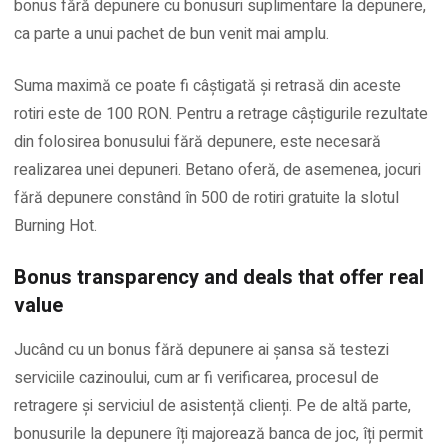
bonus fără depunere cu bonusuri suplimentare la depunere,
ca parte a unui pachet de bun venit mai amplu.
Suma maximă ce poate fi câștigată și retrasă din aceste
rotiri este de 100 RON. Pentru a retrage câștigurile rezultate
din folosirea bonusului fără depunere, este necesară
realizarea unei depuneri. Betano oferă, de asemenea, jocuri
fără depunere constând în 500 de rotiri gratuite la slotul
Burning Hot.
Bonus transparency and deals that offer real
value
Jucând cu un bonus fără depunere ai șansa să testezi
serviciile cazinoului, cum ar fi verificarea, procesul de
retragere și serviciul de asistență clienți. Pe de altă parte,
bonusurile la depunere îți majorează banca de joc, îți permit