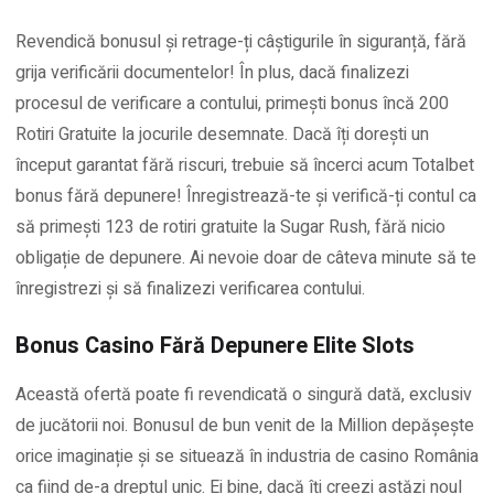
Revendică bonusul și retrage-ți câștigurile în siguranță, fără
grija verificării documentelor! În plus, dacă finalizezi
procesul de verificare a contului, primești bonus încă 200
Rotiri Gratuite la jocurile desemnate. Dacă îți dorești un
început garantat fără riscuri, trebuie să încerci acum Totalbet
bonus fără depunere! Înregistrează-te și verifică-ți contul ca
să primești 123 de rotiri gratuite la Sugar Rush, fără nicio
obligație de depunere. Ai nevoie doar de câteva minute să te
înregistrezi și să finalizezi verificarea contului.
Bonus Casino Fără Depunere Elite Slots
Această ofertă poate fi revendicată o singură dată, exclusiv
de jucătorii noi. Bonusul de bun venit de la Million depășește
orice imaginație și se situează în industria de casino România
ca fiind de-a dreptul unic. Ei bine, dacă îți creezi astăzi noul