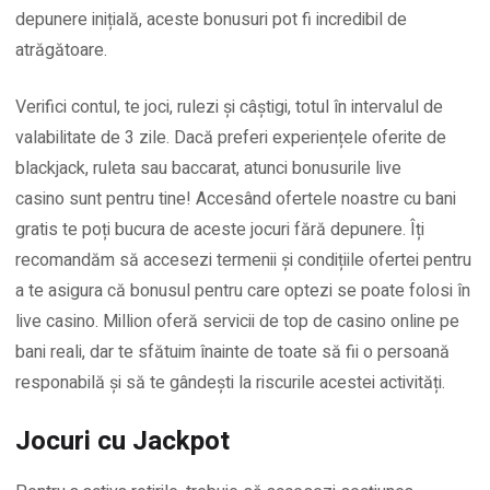
depunere inițială, aceste bonusuri pot fi incredibil de
atrăgătoare.
Verifici contul, te joci, rulezi și câștigi, totul în intervalul de
valabilitate de 3 zile. Dacă preferi experiențele oferite de
blackjack, ruleta sau baccarat, atunci bonusurile live
casino sunt pentru tine! Accesând ofertele noastre cu bani
gratis te poți bucura de aceste jocuri fără depunere. Îți
recomandăm să accesezi termenii și condițiile ofertei pentru
a te asigura că bonusul pentru care optezi se poate folosi în
live casino. Million oferă servicii de top de casino online pe
bani reali, dar te sfătuim înainte de toate să fii o persoană
responabilă și să te gândești la riscurile acestei activități.
Jocuri cu Jackpot