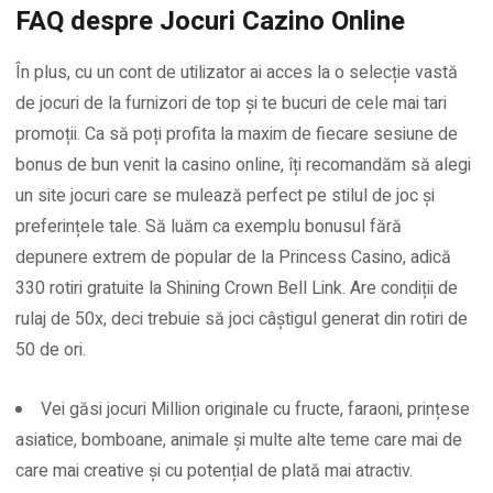
FAQ despre Jocuri Cazino Online
În plus, cu un cont de utilizator ai acces la o selecție vastă
de jocuri de la furnizori de top și te bucuri de cele mai tari
promoții. Ca să poți profita la maxim de fiecare sesiune de
bonus de bun venit la casino online, îți recomandăm să alegi
un site jocuri care se mulează perfect pe stilul de joc și
preferințele tale. Să luăm ca exemplu bonusul fără
depunere extrem de popular de la Princess Casino, adică
330 rotiri gratuite la Shining Crown Bell Link. Are condiții de
rulaj de 50x, deci trebuie să joci câștigul generat din rotiri de
50 de ori.
Vei găsi jocuri Million originale cu fructe, faraoni, prințese
asiatice, bomboane, animale și multe alte teme care mai de
care mai creative și cu potențial de plată mai atractiv.