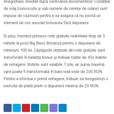
înregistrare, imediat după verificarea documentelor. Condițiile
de rulaj (cunoscute și sub numele de cerințe de rulare) sunt
impuse de cazinouri pentru a se asigura că nu există un
element de risc asociat bonusului fără depunere.
În plus, membrii primesc rotiri gratuite nelimitate timp de 5
minute la jocul Big Bass Bonanza pentru o depunere de
minimum 100 lei. Câștigurile obținute din rotiri gratuite sunt
transferate în balanța bonus și trebuie rulate de 45x înainte
de retragere. Rotirile sunt valabile 7 zile, iar suma maximă
care poate fi transformată în bani reali este de 200 RON.
Pentru a efectua o primă retragere, trebuie să înregistrezi o
metodă de plată printr-o depunere minimă de 20 RON.