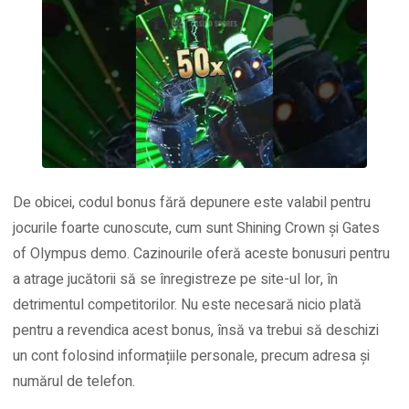
De obicei, codul bonus fără depunere este valabil pentru
jocurile foarte cunoscute, cum sunt Shining Crown și Gates
of Olympus demo. Cazinourile oferă aceste bonusuri pentru
a atrage jucătorii să se înregistreze pe site-ul lor, în
detrimentul competitorilor. Nu este necesară nicio plată
pentru a revendica acest bonus, însă va trebui să deschizi
un cont folosind informațiile personale, precum adresa și
numărul de telefon.