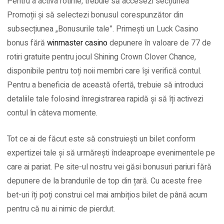
Pentru a activa rotirile, trebuie să accesezi secțiunea
Promoții și să selectezi bonusul corespunzător din
subsecțiunea „Bonusurile tale”. Primești un Luck Casino
bonus fără
winmaster casino
depunere în valoare de 77 de
rotiri gratuite pentru jocul Shining Crown Clover Chance,
disponibile pentru toți noii membri care își verifică contul.
Pentru a beneficia de această ofertă, trebuie să introduci
detaliile tale folosind înregistrarea rapidă și să îți activezi
contul în câteva momente.
Tot ce ai de făcut este să construiești un bilet conform
expertizei tale și să urmărești îndeaproape evenimentele pe
care ai pariat. Pe site-ul nostru vei găsi bonusuri pariuri fără
depunere de la brandurile de top din țară. Cu aceste free
bet-uri îți poți construi cel mai ambițios bilet de până acum
pentru că nu ai nimic de pierdut.