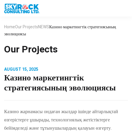
Home
Our Projects
NEWS
Казино маркетингтік стратегиясының
эволюциясы
Our Projects
AUGUST 15, 2025
Казино маркетингтік
стратегиясының эволюциясы
Казино жарнамасы ондаған жылдар ішінде айтарлықтай
өзгерістерге ұшырады, технологиялық жетістіктерге
бейімделеді және тұтынушылардың қалауын өзгерту.