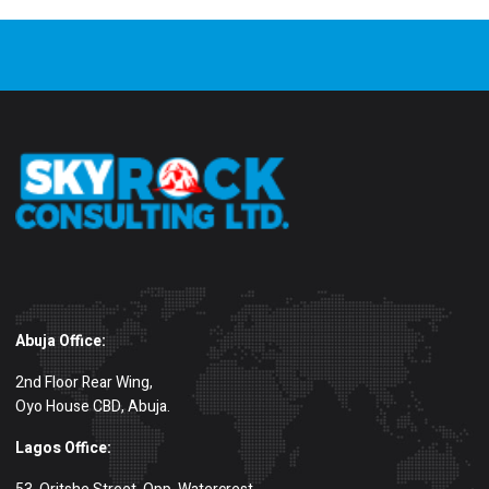
Abuja Office:
2nd Floor Rear Wing,
Oyo House CBD, Abuja.
Lagos Office: