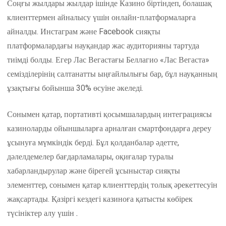
Соңғы жылдары жылдар ішінде Казино біртіндеп, болашақ
клиенттермен айналысу үшін онлайн-платформаларға
айналды. Инстаграм және Facebook сияқты
платформалардағы науқандар жас аудиторияны тартуда
тиімді болды. Егер Лас Вегастағы Беллагио «Лас Вегаста»
семізділерінің салтанатты ыңғайлылығы бар, бұл науқанның
ұзақтығы бойынша 30% өсуіне әкеледі.
Сонымен қатар, портативті қосымшалардың интеграциясы
казиноларды ойыншыларға арналған смартфондарға дереу
ұсынуға мүмкіндік берді. Бұл қолданбалар әдетте,
дәлелдемелер бағдарламалары, оқиғалар туралы
хабарландырулар және бірегей ұсыныстар сияқты
элементтер, сонымен қатар клиенттердің толық әрекеттесуін
жақсартады. Қазіргі кездегі казиноға қатысты көбірек
түсініктер алу үшін
.