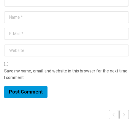
Save my name, email, and website in this browser for the next time
I comment.