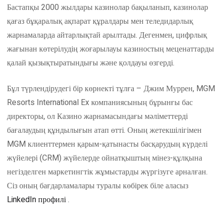
Бастапқы 2000 жылдары казинолар бақыланып, казинолар
қағаз бұқаралық ақпарат құралдары мен теледидарлық
жарнамаларда айтарлықтай арылтады. Дегенмен, цифрлық
жағынан көтерілудің жоғарылауы казиностың меценаттарды
қалай қызықтыратындығы және қолдауы өзгерді.
Бұл түрлендірудегі бір көрнекті тұлға – Джим Муррен, MGM
Resorts International Ex компаниясының бұрынғы бас
директоры, ол Казино жарнамасындағы мәліметтерді
бағалаудың құндылығын атап өтті. Оның жетекшілігімен
MGM клиенттермен қарым-қатынасты басқарудың күрделі
жүйелері (CRM) жүйелерде ойнатқыштың мінез-құлқына
негізделген маркетингтік жұмыстарды жүргізуге арналған.
Сіз оның бағдарламалары туралы көбірек біле аласыз
LinkedIn профилі
.