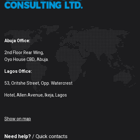
Abuja Office:
2nd Floor Rear Wing,
Oyo House CBD, Abuja.
Lagos Office:
53, Oritshe Street, Opp. Watercrest
Hotel, Allen Avenue, Ikeja, Lagos
Show on map
Need help?
/ Quick contacts