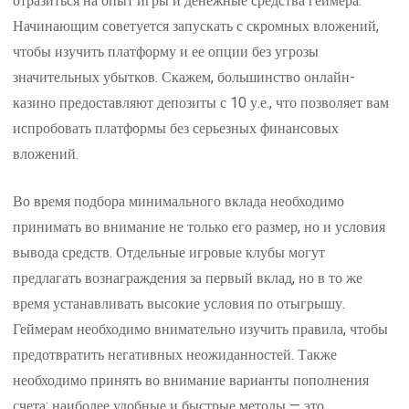
отразиться на опыт игры и денежные средства геймера.
Начинающим советуется запускать с скромных вложений,
чтобы изучить платформу и ее опции без угрозы
значительных убытков. Скажем, большинство онлайн-
казино предоставляют депозиты с 10 у.е., что позволяет вам
испробовать платформы без серьезных финансовых
вложений.
Во время подбора минимального вклада необходимо
принимать во внимание не только его размер, но и условия
вывода средств. Отдельные игровые клубы могут
предлагать вознаграждения за первый вклад, но в то же
время устанавливать высокие условия по отыгрышу.
Геймерам необходимо внимательно изучить правила, чтобы
предотвратить негативных неожиданностей. Также
необходимо принять во внимание варианты пополнения
счета: наиболее удобные и быстрые методы — это