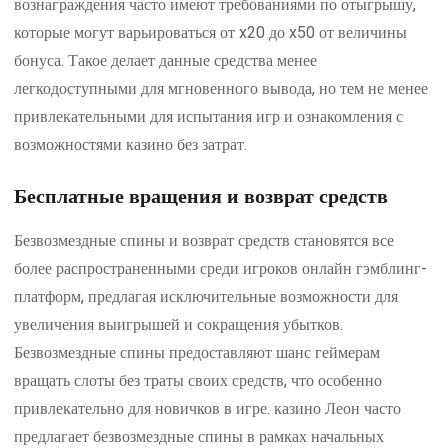
вознаграждения часто имеют требованиями по отыгрышу,
которые могут варьироваться от x20 до x50 от величины
бонуса. Такое делает данные средства менее
легкодоступными для мгновенного вывода, но тем не менее
привлекательными для испытания игр и ознакомления с
возможностями казино без затрат.
Бесплатные вращения и возврат средств
Безвозмездные спины и возврат средств становятся все
более распространенными среди игроков онлайн гэмблинг-
платформ, предлагая исключительные возможности для
увеличения выигрышей и сокращения убытков.
Безвозмездные спины предоставляют шанс геймерам
вращать слоты без траты своих средств, что особенно
привлекательно для новичков в игре. казино Леон часто
предлагает безвозмездные спины в рамках начальных