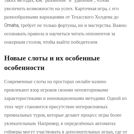
таких методах, как "разбиение" и "удвоение", чтобы
увеличить возможности на успех. Карточная игра, с его
разнообразными вариациями от Техасского Холдема до
Omaha, требует не только фортуны, но и мастерства. Важно
осознавать правила и научиться читать оппонентов за
покерным столом, чтобы выйти победителем.
Новые слоты и их особенные
особенности
Современные слоты на просторах онлайн-казино
привлекают взор игроков своими неповторимыми
характеристиками и инновационными методами. Одной из
этих черт становится присутствие интерактивных
премиальных туров, которые делают процесс игры более
увлекательным. Например, в определённых автоматах
геймеры могут участвовать в дополнительных играх, где от