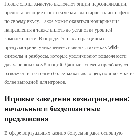
Новые слоты зачастую включают опции персонализации,
предоставляющие шанс геймерам адаптировать интерфейс
по своему вкусу. Такое может оказаться модификация
направления а также вплоть до установка уровней
комплексности. В определённых аттракционах
предусмотрены уникальные символы, такие как wild-
символы и разбросы, которые увеличивают возможности
для успешных комбинаций. Данные аспекты преобразуют
развлечение не только более захватывающей, но и возможно
более выгодной для игроков.
Игровые заведения вознаграждения:
начальные и бездепозитные
предложения
В сфере виртуальных казино бонусы играют основную