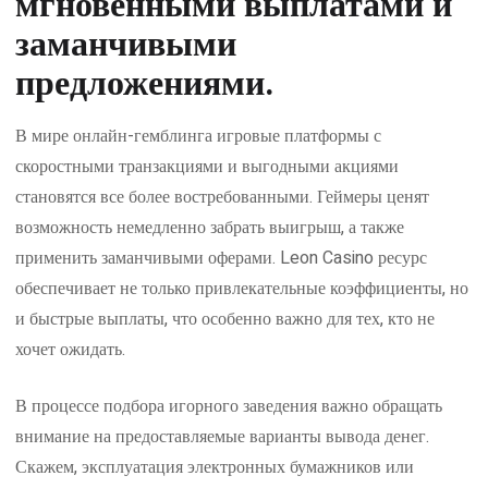
мгновенными выплатами и
заманчивыми
предложениями.
В мире онлайн-гемблинга игровые платформы с
скоростными транзакциями и выгодными акциями
становятся все более востребованными. Геймеры ценят
возможность немедленно забрать выигрыш, а также
применить заманчивыми оферами. Leon Casino ресурс
обеспечивает не только привлекательные коэффициенты, но
и быстрые выплаты, что особенно важно для тех, кто не
хочет ожидать.
В процессе подбора игорного заведения важно обращать
внимание на предоставляемые варианты вывода денег.
Скажем, эксплуатация электронных бумажников или