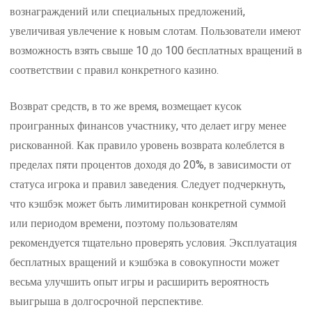
вознаграждений или специальных предложений,
увеличивая увлечение к новым слотам. Пользователи имеют
возможность взять свыше 10 до 100 бесплатных вращений в
соответствии с правил конкретного казино.
Возврат средств, в то же время, возмещает кусок
проигранных финансов участнику, что делает игру менее
рискованной. Как правило уровень возврата колеблется в
пределах пяти процентов доходя до 20%, в зависимости от
статуса игрока и правил заведения. Следует подчеркнуть,
что кэшбэк может быть лимитирован конкретной суммой
или периодом времени, поэтому пользователям
рекомендуется тщательно проверять условия. Эксплуатация
бесплатных вращений и кэшбэка в совокупности может
весьма улучшить опыт игры и расширить вероятность
выигрыша в долгосрочной перспективе.