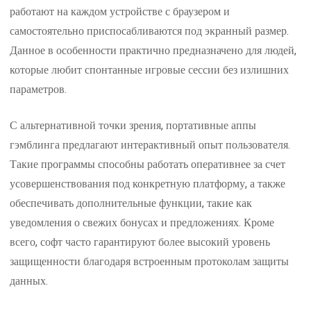
работают на каждом устройстве с браузером и
самостоятельно приспосабливаются под экранный размер.
Данное в особенности практично предназначено для людей,
которые любит спонтанные игровые сессии без излишних
параметров.
С альтернативной точки зрения, портативные аппы
гэмблинга предлагают интерактивный опыт пользователя.
Такие программы способны работать оперативнее за счет
усовершенствования под конкретную платформу, а также
обеспечивать дополнительные функции, такие как
уведомления о свежих бонусах и предложениях. Кроме
всего, софт часто гарантируют более высокий уровень
защищенности благодаря встроенным протоколам защиты
данных.