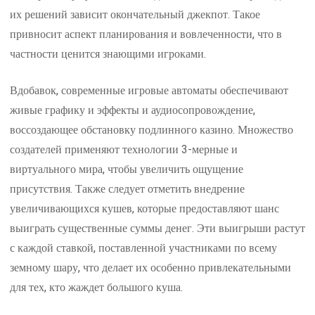
их решений зависит окончательный джекпот. Такое
привносит аспект планирования и вовлеченности, что в
частности ценится знающими игроками.
Вдобавок, современные игровые автоматы обеспечивают
живые графику и эффекты и аудиосопровождение,
воссоздающее обстановку подлинного казино. Множество
создателей применяют технологии 3-мерные и
виртуального мира, чтобы увеличить ощущение
присутствия. Также следует отметить внедрение
увеличивающихся кушев, которые предоставляют шанс
выиграть существенные суммы денег. Эти выигрыши растут
с каждой ставкой, поставленной участниками по всему
земному шару, что делает их особенно привлекательными
для тех, кто жаждет большого куша.