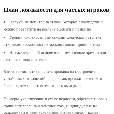
План лояльности для частых игроков
Получение поинтов за ставки, которые впоследствии
можно превратить на реальные деньги или призы.
Уровни лояльности, где каждый следующий ступень
открывает возможность к эксклюзивным привилегиям.
На еженедельной основе или ежемесячные премии для
активных пользователей.
Данные инициативы ориентированы на построение
устойчивых отношений с игроками, предлагая им нечто
большее, чем просто возможность выигрыша.
Геймеры, участвующие в схеме верности, обретают право к
привилегированным чемпионатам, индивидуальным
менеджерам и даже эксклюзивным сувенирам. Важно