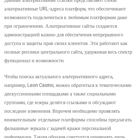
Данные альтернативные ссылки представляют собой
альтернативные URL-адреса платформ, что обеспечивают
возможность подключиться к любимым платформам даже
при ограничениях. Альтернативные сайты создаются
администрацией казино для обеспечения непрерывного
доступа и защиты прав своих клиентов. Эти работают как
полные реплики центрального сайта, удерживая весь спектр
функционал и возможности.
Чтобы поиска актуального альтернативного адреса,
например, Leon Casino, можно обратиться к тематическими
дискуссионными площадками а также социальными
группами, где юзеры делятся ссылками и обсуждают
последние изменения. Впрочем необходимо проявлять
внимательным: отдельные платформы способны предлагать
фальшивые зеркала с задачей кражи персональной
информации. Таким образом советуется применять лишь