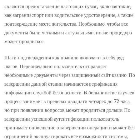
являются предоставление настоящих бумаг, включая такие,
как загранпаспорт или водительское удостоверение, а также
подтверждение места жительства. Необходимо, чтобы все
документы были четкими и актуальными, иначе процедура
может продлиться.
Шаги подтверждения как правило включают в себя ряд
шагов. Первоначально пользователь отправляет
необходимые документы через защищенный сайт казино. По
завершении данной стадии начинается верификация
информации службой безопасности. В большинстве случаев
процесс занимает в пределах двадцати четырех до 72 часа,
но при появлении вопросов может продлиться дольше. По
завершении успешной аутентификации пользователь
принимает оповещение о завершении операции и может без
ограничений эксплуатировать все возможности системы,