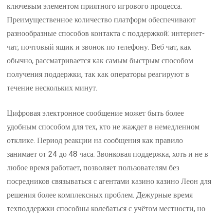
ключевым элементом приятного игрового процесса.
Преимущественное количество платформ обеспечивают
разнообразные способов контакта с поддержкой: интернет-
чат, почтовый ящик и звонок по телефону. Веб чат, как
обычно, рассматривается как самым быстрым способом
получения поддержки, так как операторы реагируют в
течение нескольких минут.
Цифровая электронное сообщение может быть более
удобным способом для тех, кто не жаждет в немедленном
отклике. Период реакции на сообщения как правило
занимает от 24 до 48 часа. Звонковая поддержка, хоть и не в
любое время работает, позволяет пользователям без
посредников связываться с агентами казино казино Леон для
решения более комплексных проблем. Дежурные время
техподдержки способны колебаться с учётом местности, но