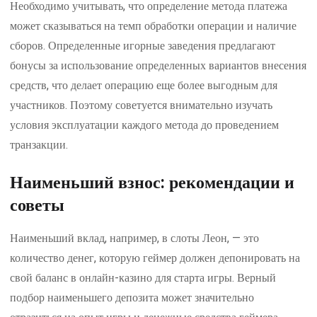
Необходимо учитывать, что определение метода платежа
может сказываться на темп обработки операции и наличие
сборов. Определенные игорные заведения предлагают
бонусы за использование определенных вариантов внесения
средств, что делает операцию еще более выгодным для
участников. Поэтому советуется внимательно изучать
условия эксплуатации каждого метода до проведением
транзакции.
Наименьший взнос: рекомендации и
советы
Наименьший вклад, например, в слоты Леон, — это
количество денег, которую геймер должен депонировать на
свой баланс в онлайн-казино для старта игры. Верный
подбор наименьшего депозита может значительно