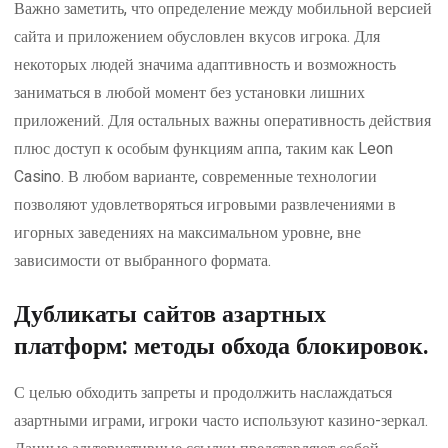
Важно заметить, что определение между мобильной версией
сайта и приложением обусловлен вкусов игрока. Для
некоторых людей значима адаптивность и возможность
заниматься в любой момент без установки лишних
приложений. Для остальных важны оперативность действия
плюс доступ к особым функциям аппа, таким как Leon
Casino. В любом варианте, современные технологии
позволяют удовлетворяться игровыми развлечениями в
игорных заведениях на максимальном уровне, вне
зависимости от выбранного формата.
Дубликаты сайтов азартных
платформ: методы обхода блокировок.
С целью обходить запреты и продолжить наслаждаться
азартными играми, игроки часто используют казино-зеркал.