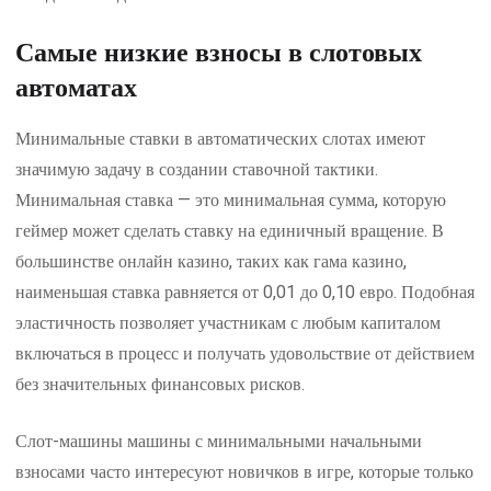
Самые низкие взносы в слотовых
автоматах
Минимальные ставки в автоматических слотах имеют
значимую задачу в создании ставочной тактики.
Минимальная ставка — это минимальная сумма, которую
геймер может сделать ставку на единичный вращение. В
большинстве онлайн казино, таких как гама казино,
наименьшая ставка равняется от 0,01 до 0,10 евро. Подобная
эластичность позволяет участникам с любым капиталом
включаться в процесс и получать удовольствие от действием
без значительных финансовых рисков.
Слот-машины машины с минимальными начальными
взносами часто интересуют новичков в игре, которые только