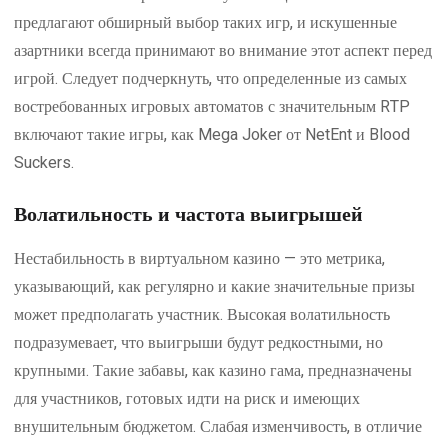
предлагают обширный выбор таких игр, и искушенные
азартники всегда принимают во внимание этот аспект перед
игрой. Следует подчеркнуть, что определенные из самых
востребованных игровых автоматов с значительным RTP
включают такие игры, как Mega Joker от NetEnt и Blood
Suckers.
Волатильность и частота выигрышей
Нестабильность в виртуальном казино — это метрика,
указывающий, как регулярно и какие значительные призы
может предполагать участник. Высокая волатильность
подразумевает, что выигрыши будут редкостными, но
крупными. Такие забавы, как казино гама, предназначены
для участников, готовых идти на риск и имеющих
внушительным бюджетом. Слабая изменчивость, в отличие