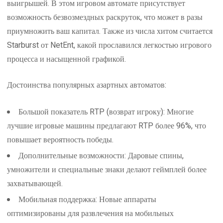
выигрышей. В этом игровом автомате присутствует
возможность безвозмездных раскруток, что может в разы
приумножить ваш капитал. Также из числа хитом считается
Starburst от NetEnt, какой прославился легкостью игрового
процесса и насыщенной графикой.
Достоинства популярных азартных автоматов:
Большой показатель RTP (возврат игроку): Многие
лучшие игровые машины предлагают RTP более 96%, что
повышает вероятность победы.
Дополнительные возможности: Даровые спины,
умножители и специальные знаки делают геймплей более
захватывающей.
Мобильная поддержка: Новые аппараты
оптимизированы для развлечения на мобильных