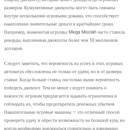
размеров. Кумулятивные джекпоты могут быть связаны
внутри несколькими игровыми домами, что способствует
накоплению значительные деньги в кратчайшие сроки.
Например, знаменитая игрушка Mega Moolah часто ставила
рекорды, выплачивая джекпоты более чем 10 миллионов
долларов.
Следует заметить, что вероятность на успех в этих игровых
автоматах обусловлены не только от удачи, но и от размера
ставки. Когда больше ставка, настолько выше вероятность
победить джекпот. Тем не менее следует помнить о
важности: игрокам предлагается задавать ограничения и
соблюдать их, чтобы предотвратить денежных убытков.
Накопительные игровые машины — это отличный способ
проверить удачу и обрести возможность на большой куш, но
всегда необходимо вовлекаться сознательно и взвешенно.