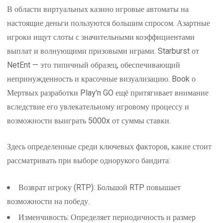
В области виртуальных казино игровые автоматы на
настоящие деньги пользуются большим спросом. Азартные
игроки ищут слоты с значительными коэффициентами
выплат и волнующими призовыми играми. Starburst от
NetEnt — это типичный образец, обеспечивающий
непринужденность и красочные визуализацию. Book о
Мертвых разработки Play'n GO ещё притягивает внимание
вследствие его увлекательному игровому процессу и
возможности выиграть 5000x от суммы ставки.
Здесь определенные среди ключевых факторов, какие стоит
рассматривать при выборе однорукого бандита:
Возврат игроку (RTP): Большой RTP повышает
возможности на победу.
Изменчивость: Определяет периодичность и размер