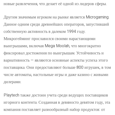
новые развлечения, что делает её одной из лидеров сферы.
Другим значимым игроком на рынке является Microgaming.
Данное одним среди древнейших операторов, запустивший
собственную активность в далеком 1994 году.
Микрогейминг прославился своими нарастающими
выигрышами, включая Mega Moolah, что многократно
фиксировал достижения по выигрышам. Устойчивость и
вариативность — являются основные аспекты успеха этого
поставщика. Они предоставляют больше 800 игрушек, в том
числе автоматы, настольные игры и даже казино с живыми
дилерами.
Playtech также достоин учета среди ведущих поставщиков
игорного контента. Созданная в девяносто девятом году, эта
компания поставляет разнообразный набор продуктов: от