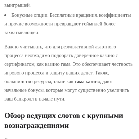
выигрышей.
Бонусные опции: Бесплатные вращения, коэффициенты
и прочие возможности превращают геймплей более
захватывающей.
Важно учитывать, что для результативной азартного
процесса необходимо подобрать доверенное казино с
сертификатом, как казино гама. Это обеспечивает честность
игрового процесса и защиту ваших денег. Также,
большинство ресурсы, такие как
гама казино
, дают
начальные бонусы, которые могут существенно увеличить
ваш банкролл в начале пути.
Обзор ведущих слотов с крупными
вознаграждениями