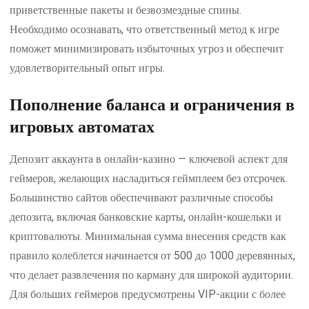
приветственные пакеты и безвозмездные спины.
Необходимо осознавать, что ответственный метод к игре
поможет минимизировать избыточных угроз и обеспечит
удовлетворительный опыт игры.
Пополнение баланса и ограничения в
игровых автоматах
Депозит аккаунта в онлайн-казино — ключевой аспект для
геймеров, желающих насладиться геймплеем без отсрочек.
Большинство сайтов обеспечивают различные способы
депозита, включая банковские карты, онлайн-кошельки и
криптовалюты. Минимальная сумма внесения средств как
правило колеблется начинается от 500 до 1000 деревянных,
что делает развлечения по карману для широкой аудитории.
Для больших геймеров предусмотрены VIP-акции с более