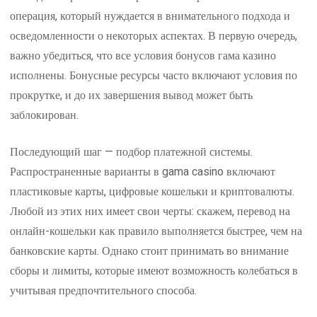
операция, который нуждается в внимательного подхода и
осведомленности о некоторых аспектах. В первую очередь,
важно убедиться, что все условия бонусов гама казино
исполнены. Бонусные ресурсы часто включают условия по
прокрутке, и до их завершения вывод может быть
заблокирован.
Последующий шаг — подбор платежной системы.
Распространенные варианты в gama casino включают
пластиковые карты, цифровые кошельки и криптовалюты.
Любой из этих них имеет свои черты: скажем, перевод на
онлайн-кошельки как правило выполняется быстрее, чем на
банковские карты. Однако стоит принимать во внимание
сборы и лимиты, которые имеют возможность колебаться в
учитывая предпочтительного способа.