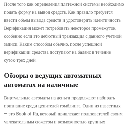
После того как определения платежной системы необходимо
подать форму на вывод средств. Как правило требуется
ввести объем вывода средств и удостоверить идентичность.
Верификация может потребовать некоторое промежуток,
особенно если это дебютный транзакция с данного учетной
записи. Каким способом обычно, после успешной
верификации средства поступают на баланс в течение
суток-трех дней.
Обзоры о ведущих автоматных
автоматах на наличные
Виртуальные автоматы на деньги продолжают набирать
признание среди ценителей гэмблинга. Один из известных
— это Book of Ra, который привлекает пользователей своим
увлекательным сюжетом и возможностью крупных