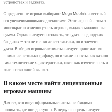
устройствах и гаджетах.
Определенные игроки выбирают Mega Moolah, известный
его увеличивающимися джекпотами. Этот игровой автомат
многократно изменял участь игроков, выдавая миллионные
суммы. Однако следует осознавать, что удача в одноруких
бандитах — это не только аспект тактики, но и элемент
удачи. Выбирая игровые автоматы, следует принимать во
внимание не только графику, но и такие аспекты, как казино
гама технические характеристики, такие как изменчивость и
количество линий выплат.
В каком месте найти лицензионные
игровые машины
Для тех, кто ищут официальные слоты, необходимо
понимать, где они доступны. В первую очередь, следует