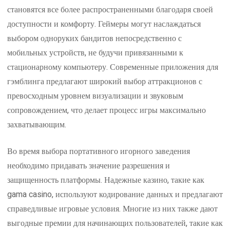
становятся все более распространенными благодаря своей
доступности и комфорту. Геймеры могут наслаждаться
выбором одноруких бандитов непосредственно с
мобильных устройств, не будучи привязанными к
стационарному компьютеру. Современные приложения для
гэмблинга предлагают широкий выбор аттракционов с
превосходным уровнем визуализации и звуковым
сопровождением, что делает процесс игры максимально
захватывающим.
Во время выбора портативного игорного заведения
необходимо придавать значение разрешения и
защищенность платформы. Надежные казино, такие как
gama casino, используют кодирование данных и предлагают
справедливые игровые условия. Многие из них также дают
выгодные премии для начинающих пользователей, такие как