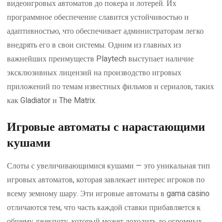
видеоигровых автоматов до покера и лотерей. Их
программное обеспечение славится устойчивостью и
адаптивностью, что обеспечивает администраторам легко
внедрять его в свои системы. Одним из главных из
важнейших преимуществ Playtech выступает наличие
эксклюзивных лицензий на производство игровых
приложений по темам известных фильмов и сериалов, таких
как Gladiator и The Matrix.
Игровые автоматы с нарастающими
кушами
Слоты с увеличивающимися кушами — это уникальная тип
игровых автоматов, которая завлекает интерес игроков по
всему земному шару. Эти игровые автоматы в gama casino
отличаются тем, что часть каждой ставки прибавляется к
общему джекпоту, который может доходить до огромных