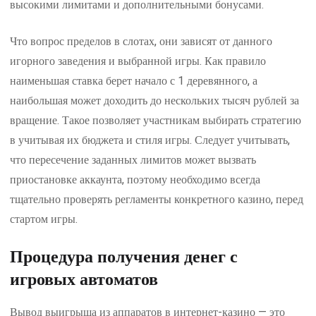
высокими лимитами и дополнительными бонусами.
Что вопрос пределов в слотах, они зависят от данного
игорного заведения и выбранной игры. Как правило
наименьшая ставка берет начало с 1 деревянного, а
наибольшая может доходить до нескольких тысяч рублей за
вращение. Такое позволяет участникам выбирать стратегию
в учитывая их бюджета и стиля игры. Следует учитывать,
что пересечение заданных лимитов может вызвать
приостановке аккаунта, поэтому необходимо всегда
тщательно проверять регламенты конкретного казино, перед
стартом игры.
Процедура получения денег с
игровых автоматов
Вывод выигрыша из аппаратов в интернет-казино — это